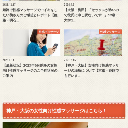
2021.12.17
2026.5.2
姫路で性感マッサージで中イキをし
【大阪・梅田】「セックスが怖いの
たい萌さんのご感想とレポート【姫
で彼氏に申し訳ないです…」19歳・
路・明石…
大学1…
性感マッサージ
性感マッサージ
2025.8.11
2021.7.16
【最新状況】2025年8月以降の女性
【神戸・大阪】女性向け性感マッサ
向け性感マッサージのご予約状況の
ージの場所について【京都・姫路で
ご案内
も行いま…
神戸・大阪の女性向け性感マッサージはこちら！