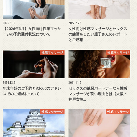
2026.3.12
2022.2.27
【2026年3月】女性向け性感マッサ
女性向け性感マッサージとセックス
ージの予約受付状況について
の練習をしたい凛子さんのレポート
とご感想
性感マッサージ
性感マッサージ
2024.12.9
2021.11.9
年末年始のご予約とiCloudのアドレ
セックスの練習パートナーなら性感
スでのご連絡について
マッサージが良い理由とは【大阪・
神戸女性…
性感マッサージ
性感マッサージ